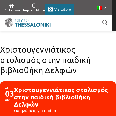
Visitatore
Cittadino
Imprenditore
Χριστουγεννιάτικος
στολισμός στην παιδική
βιβλιοθήκη Δελφών
ΔΕ
Χριστουγεννιάτικος στολισμός
03
στην παιδική βιβλιοθήκη
ΔΕΚ
Δελφών
εκδηλώσεις για παιδιά