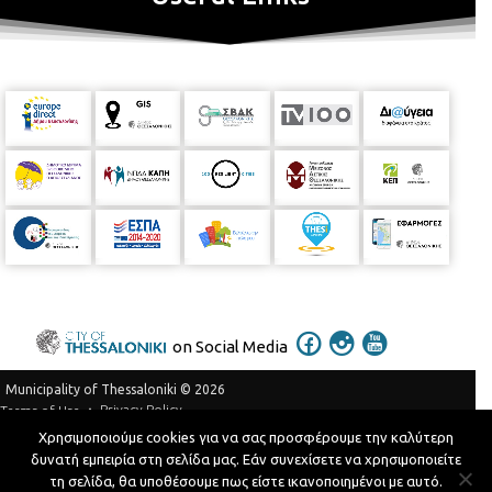
on Social Media
Municipality of Thessaloniki © 2026
Privacy Policy
Terms of Use
Χρησιμοποιούμε cookies για να σας προσφέρουμε την καλύτερη
Telephone Catalog
δυνατή εμπειρία στη σελίδα μας. Εάν συνεχίσετε να χρησιμοποιείτε
Developed by
MyCompany Projects
τη σελίδα, θα υποθέσουμε πως είστε ικανοποιημένοι με αυτό.