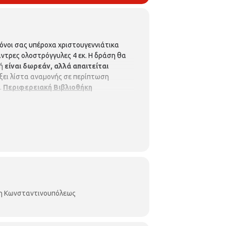
όνοι σας υπέροχα χριστουγεννιάτικα
χάντρες ολοστρόγγυλες 4 εκ. Η δράση θα
ή
είναι δωρεάν, αλλά απαιτείται
ρξει λίστα αναμονής σε περίπτωση
.
Περιφερειακή Βιβλιοθήκη
κη Κωνσταντινουπόλεως