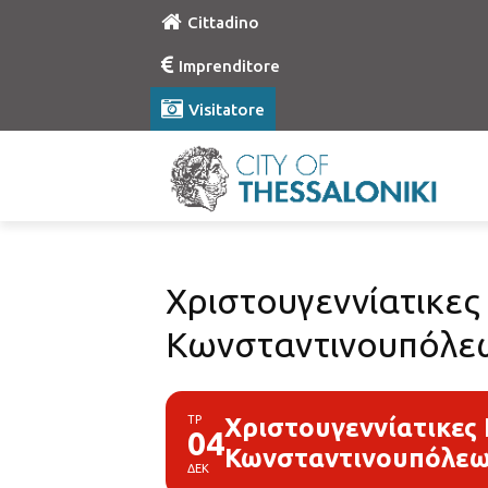
Cittadino
Imprenditore
Visitatore
Χριστουγεννίατικες
Κωνσταντινουπόλε
ΤΡ
Χριστουγεννίατικες 
04
Κωνσταντινουπόλε
ΔΕΚ