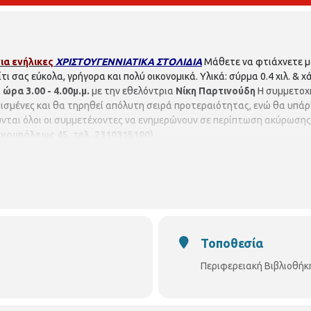
ια ενήλικες
ΧΡΙΣΤΟΥΓΕΝΝΙΑΤΙΚΑ ΣΤΟΛΙΔΙΑ
Μάθετε να φτιάχνετε μ
τι σας εύκολα, γρήγορα και πολύ οικονομικά. Υλικά: σύρμα 0.4 χιλ. & 
 ώρα 3.00 - 4.00μ.μ.
με την εθελόντρια
Νίκη Παρτινούδη
Η συμμετοχ
ορισμένες και θα τηρηθεί απόλυτη σειρά προτεραιότητας, ενώ θα υπά
ται όλοι οι συμμετέχοντες να ενημερώνουν σε περίπτωση ακύρωσης
ουπόλεως 45, τηλ. 2310315100)
Τοποθεσία
Περιφερειακή Βιβλιοθή