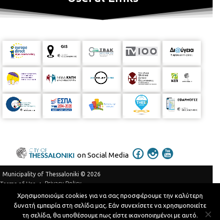
on Social Media
Municipality of Thessaloniki © 2026
Privacy Policy
Terms of Use
Χρησιμοποιούμε cookies για να σας προσφέρουμε την καλύτερη
Telephone Catalog
δυνατή εμπειρία στη σελίδα μας. Εάν συνεχίσετε να χρησιμοποιείτε
Developed by
MyCompany Projects
τη σελίδα, θα υποθέσουμε πως είστε ικανοποιημένοι με αυτό.