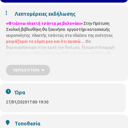
Λεπτομέρειες εκδήλωσης
«Φτιάχνω πλεκτή τσάντα με βελονάκι»
Στην Πρότυπη
Σχολική βιβλιοθήκη θα ξεκινήσει εργαστήρι κατασκευής
χειροποίητης πλεκτής τσάντας στο πλαίσιο της ενότητας
μοιράζομαι το χόμπι μου και ότι αγαπώ…
Θα
δημιουργήσουμε στην αρχή την δική μας ξεχωριστή κομψή
πλεκτή τσάντα βήμα- βήμα με βελονάκι και παράλληλα θα
μυηθούμε στις τεχνικές της ολοκλήρωσης της .
Έναρξη
μαθημάτων Δευτέρα 27/1/2020 ώρα 5μ.μ
Απαραίτητα υλικά
ΠΕΡΙΣΣΌΤΕΡΑ
κλωστή ειδική για τσάντες και το ανάλογο βελονάκι.
Για τη
συμμετοχή στο εργαστήρι απαιτείται προεγγραφή. Οι
θέσεις είναι περιορισμένες. Η προεγγραφή γίνεται στο
τηλέφωνο της Βιβλιοθήκης 2313318279 , ή επιτόπου στη
Ώρα
Πρότυπη Σχολική βιβλιοθήκη (Κασσάνδρου 17-19)
Ώρες
λειτουργίας της Βιβλιοθήκης: Δευτέρα και Τρίτη: 14.00 -
27/01/2020
17:00
-
19:30
20.30 Τετάρτη έως Παρασκευή 8.00 -15.00
Τοποθεσία