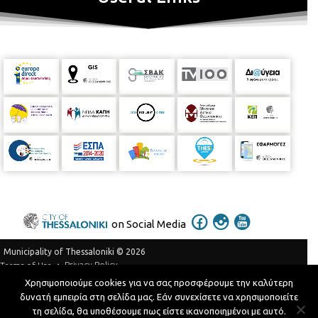
on Social Media
Municipality of Thessaloniki © 2026
Privacy Policy
Terms of Use
Χρησιμοποιούμε cookies για να σας προσφέρουμε την καλύτερη
Telephone Catalog
δυνατή εμπειρία στη σελίδα μας. Εάν συνεχίσετε να χρησιμοποιείτε
Developed by
MyCompany Projects
τη σελίδα, θα υποθέσουμε πως είστε ικανοποιημένοι με αυτό.