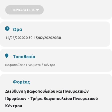
Γενική είσοδος: 10
€
Προπώληση εισιτηρίων: Βιβλιοπωλείο ΙΑΝΟΣ (Αριστοτέλους 7)
ΠΕΡΙΣΣΌΤΕΡΑ
&
VIVA!
Ώρα
14/02/2020
20:30
-
15/02/2020
20:30
Τοποθεσία
Βαφοπούλειο Πνευματικό Κέντρο
Φορέας
Διεύθυνση Βαφοπουλείου και Πνευματικών
Ιδρυμάτων - Τμήμα Βαφοπουλείου Πνευματικού
Κέντρου