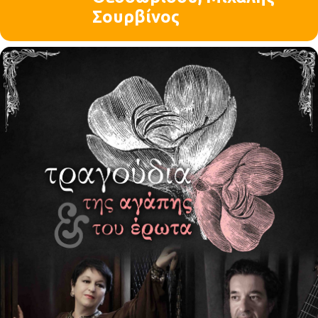
Σουρβίνος