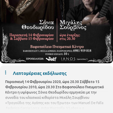
Λεπτομέρειες εκδήλωσης
Παρασκευή 14 Φεβρουαρίου 2020, ώρα 20.30 Σάββατο 15
Φεβρουαρίου 2010, ώρα 20.30 Στο Βαφοπούλειο Πνευματικό
Κέντρο η υψίφωνος Σόνια Θεοδωρίδου ερμηνεύει με την
συνοδία του κλασικού κιθαρίστα Μιχάλη Σουρβίνου
«Τραγούδια της Αγάπης και του Έρωτα» των
Manuel
De
Falla
,
Federico
Garcia
Lorca
,
Astor
Piazzolla
,
V
.
Lobos
κ.α.