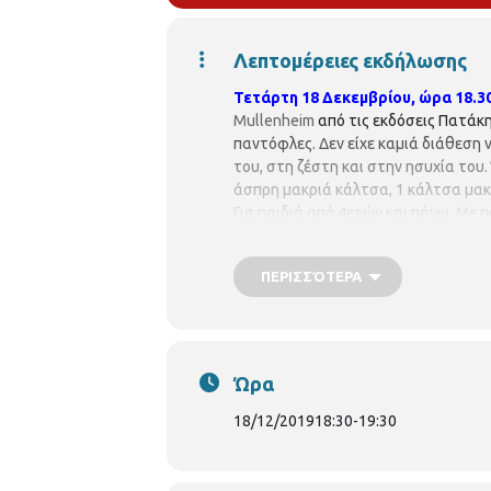
Λεπτομέρειες εκδήλωσης
Τετάρτη 18 Δεκεμβρίου,
ώρα 18.3
Mullenheim
από τις εκδόσεις Πατάκη
παντόφλες. Δεν είχε καμιά διάθεση ν
του, στη ζέστη και στην ησυχία του
άσπρη μακριά κάλτσα, 1 κάλτσα μακρ
Για παιδιά από 4ετών και πάνω. Με
προεγγραφή. Οι θέσεις είναι περ
υπεράριθμων εγγραφών.
Παρακαλ
ΠΕΡΙΣΣΌΤΕΡΑ
Περιφερειακή Βιβλιοθήκη Χαριλάου
Βιβλιοθηκών του Δήμου Θεσσαλον
Βιβλιοθήκη Χαριλάου
Νικάνορος 3,
https://thessaloniki.gr/locations/βι
Ώρα
18/12/2019
18:30
-
19:30