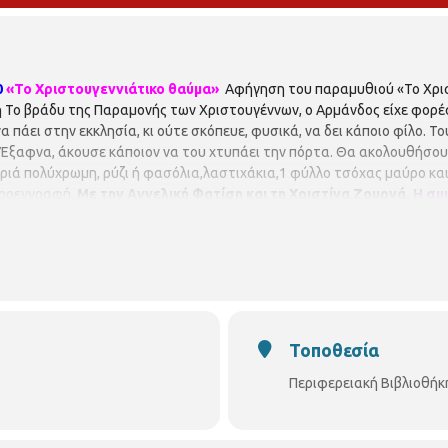
0
«Το Χριστουγεννιάτικο θαύμα»
Αφήγηση του παραμυθιού «Το Χρι
 Το βράδυ της Παραμονής των Χριστουγέννων, ο Αρμάνδος είχε φορέσε
α πάει στην εκκλησία, κι ούτε σκόπευε, φυσικά, να δει κάποιο φίλο. Τ
. Έξαφνα, άκουσε κάποιον να του χτυπάει την πόρτα. Θα ακολουθήσουν
ιά πολύχρωμη, ρύζι ή φασόλια,λαστιχάκια,1 φύλλο τσόχας μαύρο και έ
 προεγγραφή.
Με την Αγγελική Φατίση και τη Χριστίνα Ζουρνά.
Η συ
ιορισμένες και θα τηρηθεί απόλυτη σειρά προτεραιότητας, ενώ θ
ούνται όλοι οι συμμετέχοντες να ενημερώνουν σε περίπτωση α
 (Νικάνορος 3, τηλ. 2310324666).
Η Περιφερειακή Βιβλιοθήκη Χαρ
ίκης.
Διεύθυνση Βιβλιοθηκών και Μουσείων
Τμήμα Περιφερειακ
 Τηλ. 2310 324666
E mail:
bibxarilaou@hotmail.gr
https://www.facebook.
βλιοθήκη-χαριλάου/
Τοποθεσία
Περιφερειακή Βιβλιοθήκ