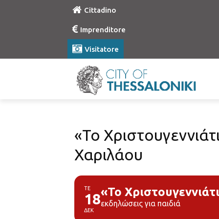
Cittadino
Imprenditore
Visitatore
«Το Χριστουγεννιάτ
Χαριλάου
ΤΕ
«Το Χριστουγεννιάτ
18
εκδηλώσεις για παιδιά
ΔΕΚ