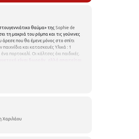
στουγεννιάτικο θαύμα» της
Sophie de
ι τη μακριά του ρόμπα και τις γούνινες
ου άρεσε που θα έμενε μόνος στο σπίτι
 παιχνίδια και κατασκευές Υλικά : 1
να πορτοκαλί. Οι κάλτσες όχι παιδικές.
μμετοχή είναι δωρεάν, αλλά απαιτείται
α υπάρξει λίστα αναμονής σε περίπτωση
κύρωσης.
Δηλώσεις συμμετοχής:
ιλάου είναι μέλος του Δικτύου
ών Βιβλιοθηκών
Περιφερειακή
com/perifereiakivivliothikixarilaou?ref=hl
η Χαριλάου