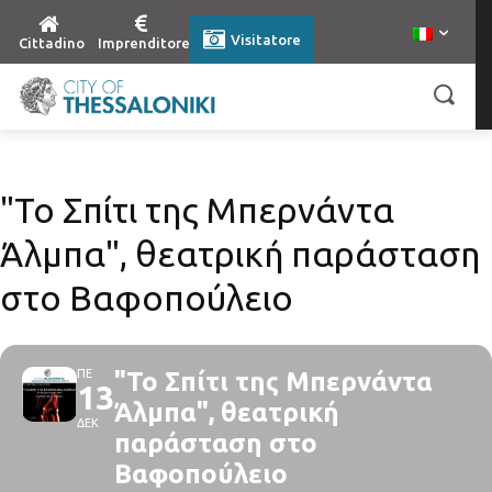
Visitatore
Cittadino
Imprenditore
"Το Σπίτι της Μπερνάντα
Άλμπα", θεατρική παράσταση
στο Βαφοπούλειο
ΠΕ
"Το Σπίτι της Μπερνάντα
13
Άλμπα", θεατρική
ΔΕΚ
παράσταση στο
Βαφοπούλειο