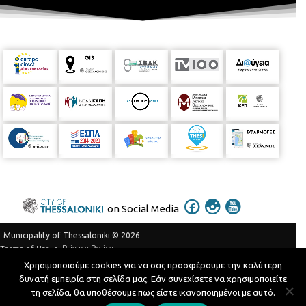
on Social Media
Municipality of Thessaloniki © 2026
Privacy Policy
Terms of Use
Χρησιμοποιούμε cookies για να σας προσφέρουμε την καλύτερη
Telephone Catalog
δυνατή εμπειρία στη σελίδα μας. Εάν συνεχίσετε να χρησιμοποιείτε
Developed by
MyCompany Projects
τη σελίδα, θα υποθέσουμε πως είστε ικανοποιημένοι με αυτό.