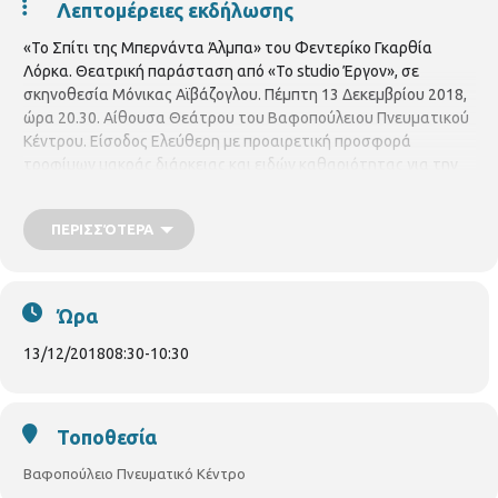
Λεπτομέρειες εκδήλωσης
«Το Σπίτι της Μπερνάντα Άλμπα» του Φεντερίκο Γκαρθία
Λόρκα. Θεατρική παράσταση από «Το studio Έργον», σε
σκηνοθεσία Μόνικας Αϊβάζογλου. Πέμπτη 13 Δεκεμβρίου 2018,
ώρα 20.30. Αίθουσα Θεάτρου του Βαφοπούλειου Πνευματικού
Κέντρου. Είσοδος Ελεύθερη με προαιρετική προσφορά
τροφίμων μακράς διάρκειας και ειδών καθαριότητας για την
ενίσχυση του Κοινωνικού Παντοπωλείου Δήμου Θεσσαλονίκης.
ΠΕΡΙΣΣΌΤΕΡΑ
Ώρα
13/12/2018
08:30
-
10:30
Τοποθεσία
Βαφοπούλειο Πνευματικό Κέντρο