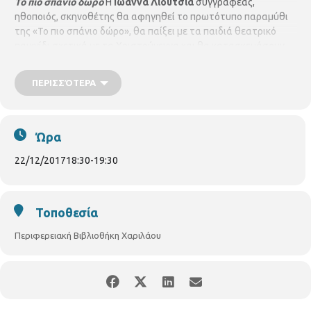
Το πιο σπάνιο δώρο
Η
Ιωάννα Λιούτσια
συγγραφέας,
ηθοποιός, σκηνοθέτης θα αφηγηθεί το πρωτότυπο παραμύθι
της «Το πιο σπάνιο δώρο», θα παίξει με τα παιδιά θεατρικό
παιχνίδι σχετικά με τα Χριστούγεννα και θα κατασκευάσουν
όλοι μαζί τις δικές τους χριστουγεννιάτικες κάρτες.
Υλικά που
θα χρειαστεί να έχετε μαζί σας
: χρωματιστές κόλλες χαρτιού
ΠΕΡΙΣΣΌΤΕΡΑ
Α4 και κόλλα stick
Για παιδιά 6 – 12 ετών, με προεγγραφή
Ώρα
22/12/2017
18:30
-
19:30
Τοποθεσία
Περιφερειακή Βιβλιοθήκη Χαριλάου