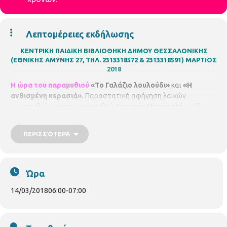
Λεπτομέρειες εκδήλωσης
ΚΕΝΤΡΙΚΗ ΠΑΙΔΙΚΗ ΒΙΒΛΙΟΘΗΚΗ ΔΗΜΟΥ ΘΕΣΣΑΛΟΝΙΚΗΣ
(ΕΘΝΙΚΗΣ ΑΜΥΝΗΣ 27, ΤΗΛ. 2313318572 & 2313318591)
ΜΑΡΤΙΟΣ
2018
Η ώρα του παραμυθιού
«Το Γαλάζιο λουλούδι»
και
«Η
ανθισμένη κερασιά».
Παραστατική αφήγηση λαϊκών
παραμυθιών με την παραμυθού
Αντωνία Μπατσαλή,
μαζί της
στον ήχο η
Έλσα Ερνικιοϊλή .
Θα πασπαλιστούμε με μπόλικη
παραμυθόσκονη, θα ταξιδέψουμε στην Παραμυθωνία, θα
ΠΕΡΙΣΣΌΤΕΡΑ
ζωγραφίσουμε και θα φτιάξουμε τα δικά μας λουλούδια από
χαρτί . Για παιδιά από 4 - 8 χρονών. Τετάρτη
14/3/2018
, ώρα
6.00 μ.μ. – 7.00μ.μ.
Ώρα
14/03/2018
06:00
-
07:00