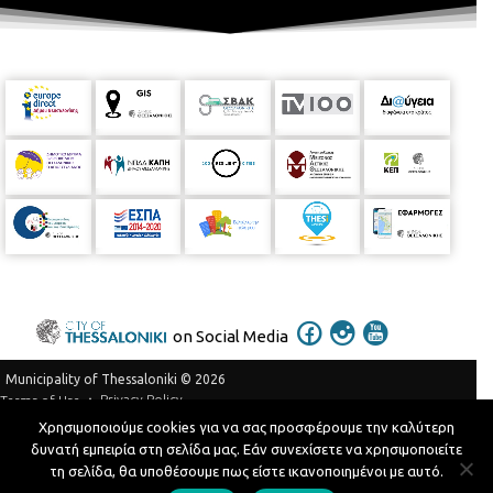
on Social Media
Municipality of Thessaloniki © 2026
Privacy Policy
Terms of Use
Χρησιμοποιούμε cookies για να σας προσφέρουμε την καλύτερη
Telephone Catalog
δυνατή εμπειρία στη σελίδα μας. Εάν συνεχίσετε να χρησιμοποιείτε
Developed by
MyCompany Projects
τη σελίδα, θα υποθέσουμε πως είστε ικανοποιημένοι με αυτό.