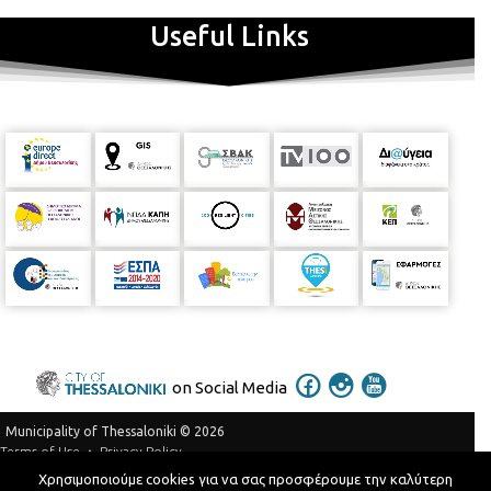
Useful Links
on Social Media
Municipality of Thessaloniki © 2026
Privacy Policy
Terms of Use
Χρησιμοποιούμε cookies για να σας προσφέρουμε την καλύτερη
Telephone Catalog