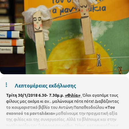
Λεπτομέρειες εκδήλωσης
Τρίτη 30/1/2018 6.30- 7.30μ.μ.
«
Φιλία
»
Όλοι αγαπάμε τους
φίλους μας ακόμα κι αν... μαλώνουμε πότε πότε! Διαβάζοντας
το χιουμοριστικό βιβλίο του Αντώνη Παπαθεοδούλου
«Του
σκοινιού τα μανταλάκια»
μαθαίνουμε την πραγματική αξία
της φιλίας και της συνεργασίας. Αλλά το βλέπουμε και στην
πράξη παίζοντας διάφορα παιχνίδια. Τέλος, κατασκευάζουμε