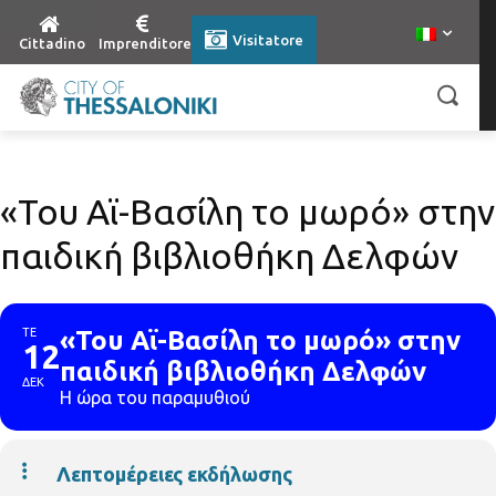
Visitatore
Cittadino
Imprenditore
«Του Αϊ-Βασίλη το μωρό» στην
παιδική βιβλιοθήκη Δελφών
ΤΕ
«Του Αϊ-Βασίλη το μωρό» στην
12
παιδική βιβλιοθήκη Δελφών
ΔΕΚ
Η ώρα του παραμυθιού
Λεπτομέρειες εκδήλωσης