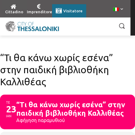
Visitatore
Cittadino
Imprenditore
“Τι θα κάνω χωρίς εσένα”
στην παιδική βιβλιοθήκη
Καλλιθέας
ΤΕ
“Τι θα κάνω χωρίς εσένα” στην
23
παιδική βιβλιοθήκη Καλλιθέας
ΙΑΝ
Αφήγηση παραμυθιού