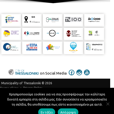
on Social Media
Municipality of Thessaloniki © 2026
Privacy Policy
Terms of Use
Χρησιμοποιούμε cookies για να σας προσφέρουμε την καλύτερη
Telephone Catalog
δυνατή εμπειρία στη σελίδα μας. Εάν συνεχίσετε να χρησιμοποιείτε
Developed by
MyCompany Projects
τη σελίδα, θα υποθέσουμε πως είστε ικανοποιημένοι με αυτό.
Εντάξει
Απόρριψη