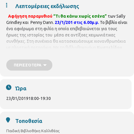
Λεπτομέρειες εκδήλωσης
Αφήγηση παραμυθιού
“Τι θα κάνω χωρίς εσένα”
των Sally
Grindley και Penny Dann.
23/1/201 στις 6.00μ.μ.
Το βιβλίο είναι
ένα αφιέρωμα στη φιλία η οποία επιβεβαιώνεται για τους
ήρωες της ιστορίας του μέσα σε αντίξοες χειμωνιάτικες
συνθήκες. Στη συνέχεια θα κατασκευάσουμε χιονανθρωπάκια
με πλαστικά ποτηράκια. Με τη βιβλιοθηκονόμο
Κωστελίδου
Βασιλική.
Προαπαιτούμενα υλικά : κόλλα UHU.
Η συμμετοχή
στην εκδήλωση είναι δωρεάν
Η παιδική βιβλιοθήκη
ΠΕΡΙΣΣΌΤΕΡΑ
Καλλιθέας είναι μέλος του δικτύου Βιβλιοθηκών του Δήμου
Θεσσαλονίκης.
Ώρα
23/01/2019
18:00
-
19:30
Τοποθεσία
Παιδική Βιβλιοθήκη Καλλιθέας