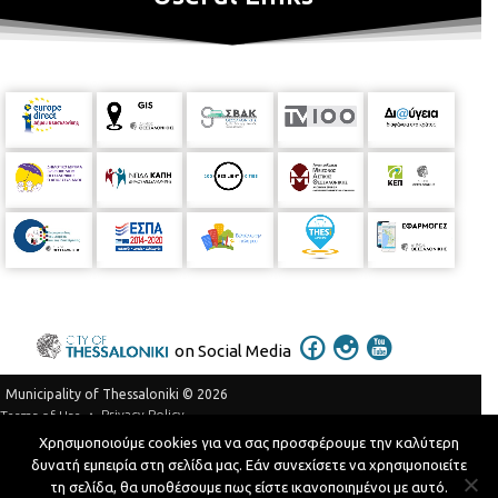
Βιβλιοθήκη 40 Εκκλησιών τηλ: 2310203443 Η Περιφερειακή
Βιβλιοθήκη 40 Εκκλησιών είναι μέλος του Δικτύου Βιβλιοθηκών
του Δήμου Θεσσαλονίκης
Διεύθυνση Βιβλιοθηκών και
Μουσείων
Τμήμα Περιφερειακών Βιβλιοθηκών
Περιφερειακή Βιβλιοθήκη 40 Εκκλησιών
Γ. Βιζυηνού 57,
τηλ. 2310 203443
on Social Media
Municipality of Thessaloniki © 2026
Privacy Policy
Terms of Use
Χρησιμοποιούμε cookies για να σας προσφέρουμε την καλύτερη
Telephone Catalog
δυνατή εμπειρία στη σελίδα μας. Εάν συνεχίσετε να χρησιμοποιείτε
Developed by
MyCompany Projects
τη σελίδα, θα υποθέσουμε πως είστε ικανοποιημένοι με αυτό.