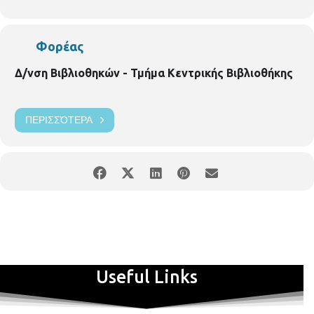
(2313318573), μέχρι 15 παιδιά.
Παρασκευή 22/03/2019,
ώρα 6.00 μ.μ. – 7.30 μ.μ
.
Φορέας
Δ/νση Βιβλιοθηκών - Τμήμα Κεντρικής Βιβλιοθήκης
ΠΕΡΙΣΣΌΤΕΡΑ
Useful Links