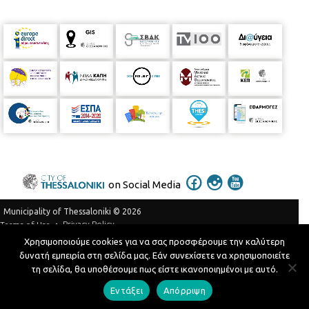
on Social Media
Municipality of Thessaloniki © 2026
Privacy Policy
Terms of Use
Χρησιμοποιούμε cookies για να σας προσφέρουμε την καλύτερη
Telephone Catalog
δυνατή εμπειρία στη σελίδα μας. Εάν συνεχίσετε να χρησιμοποιείτε
Developed by
MyCompany Projects
τη σελίδα, θα υποθέσουμε πως είστε ικανοποιημένοι με αυτό.
Εντάξει
Απόρριψη