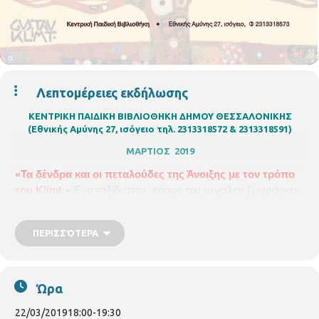
Λεπτομέρειες εκδήλωσης
ΚΕΝΤΡΙΚΗ ΠΑΙΔΙΚΗ ΒΙΒΛΙΟΘΗΚΗ ΔΗΜΟΥ ΘΕΣΣΑΛΟΝΙΚΗΣ
(Εθνικής Αμύνης 27, ισόγειο τηλ. 2313318572 & 2313318591)
ΜΑΡΤΙΟΣ 2019
«Τα δένδρα και οι πεταλούδες της Άνοιξης με τον τρόπο
του Klimt
»
Ένα ταξίδι στον κόσμο του μεγάλου ζωγράφου ,
στον ονειρικό κόσμο των έργων του. Παίζουμε,
ζωγραφίζουμε, κατασκευάζουμε τα δένδρα και τις
ΠΕΡΙΣΣΌΤΕΡΑ
πεταλούδες της Άνοιξης εμπνεόμενοι από το έργο του
Klimt
. Μαζί μας θα είναι οι καλλιτέχνες και παιδαγωγοί της
Αction Art.
Υλικά που χρειάζονται:
2 χαρτόνια χρωματιστά
Α4 , 2 κόλλες Α4, μαρκαδόροι, κόλλα ρευστή ή στικ και
Ώρα
σπάγκος περίπου 1μέτρο. Για γονείς και παιδιά από 6
22/03/2019
18:00
-
19:30
χρονών και άνω. Με τηλεφωνική προεγγραφή