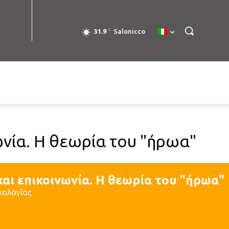
C
31.9
Salonicco
ωνία. Η θεωρία του "ήρωα"
και επικοινωνία. Η θεωρία του "ήρωα"
χολογίας