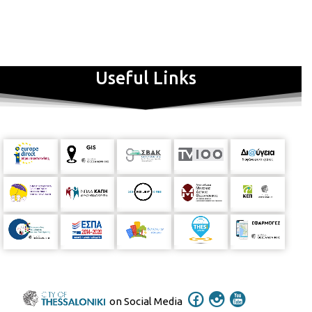
Σεπτεμβρίου
στις
20.00
, στον σταθμό του μετρό "
Παπάφη"
Useful Links
on Social Media