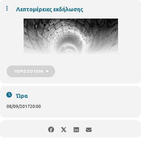
Λεπτομέρειες εκδήλωσης
ΠΕΡΙΣΣΌΤΕΡΑ
Ώρα
Η Αττικό Μετρό Α.Ε., υποδεχόμενη την φετινή 82η ΔΕΘ,
διοργανώνει την
Παρασκευή 8 Σεπτεμβρίου
συναυλία με τους
08/09/2017
20:00
ήχους της Φιλαρμονικής Ορχήστρας του Δήμου
Θεσσαλονίκης. Η συναυλία θα διεξαχθεί στο τρίτο επίπεδο του
σταθμού της Παπάφη, έτσι ώστε το κοινό της εκδήλωσης να
έχει τη δυνατότητα να επισκεφθεί την κεντρική αποβάθρα του
σταθμού και τις δίδυμες σήραγγες.
*
Παρασκευή
8