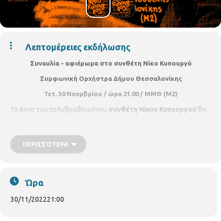
Λεπτομέρειες εκδήλωσης
Συναυλία - αφιέρωμα στο συνθέτη Νίκο Κυπουργό
Συμφωνική Ορχήστρα Δήμου Θεσσαλονίκης
Τετ. 30 Νοεμβρίου / ώρα 21.00 / ΜΜΘ (Μ2)
Το έργο του πολυβραβευμένου
συνθέτη Νίκου Κυπουργού
θα
παρουσιάσει η Συμφωνική Ορχήστρα Δήμου Θεσσαλονίκης
υπό την καλλιτεχνική διεύθυνση του
Χάρη Ηλιάδη
σε μια
συναυλία-αφιέρωμα στον
πρωτοπόρο συνθέτη,
που
ΠΕΡΙΣΣΌΤΕΡΑ
αδιαμφισβήτητα συγκαταλέγεται μεταξύ των κορυφαίων
συνθετών της νεότερης γενιάς στη χώρα μας.
Την
Τετάρτη
30 Νοεμβρίου 2022, στις 21.00, η αίθουσα «Αιμίλιος Ριάδης»
Ώρα
του κτιρίου Μ2
, θα γεμίσει με ήχους από το ποικιλόμορφο έργο
του επιτυχημένου συνθέτη, που έχει στο βιογραφικό του
30/11/2022
21:00
πολλές και σπουδαίες συνεργασίες. Χάρη στον επαγγελματισμό
που τον διακρίνει, τον σεβασμό που επιδεικνύει προς την τέχνη