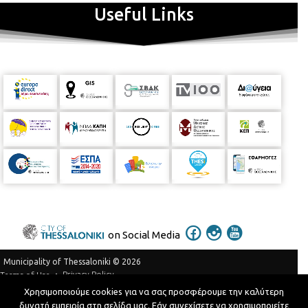
Useful Links
on Social Media
Municipality of Thessaloniki © 2026
Privacy Policy
Terms of Use
Χρησιμοποιούμε cookies για να σας προσφέρουμε την καλύτερη
Telephone Catalog
δυνατή εμπειρία στη σελίδα μας. Εάν συνεχίσετε να χρησιμοποιείτε