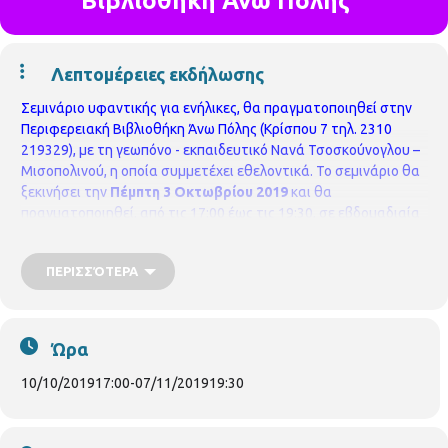
Βιβλιοθήκη Άνω Πόλης
Λεπτομέρειες εκδήλωσης
Σεμινάριο υφαντικής για ενήλικες, θα πραγματοποιηθεί στην
Περιφερειακή Βιβλιοθήκη Άνω Πόλης (Κρίσπου 7 τηλ. 2310
219329), με τη γεωπόνο - εκπαιδευτικό Νανά Τσοσκούνογλου –
Μισοπολινού, η οποία συμμετέχει εθελοντικά.
Το σεμινάριο θα
ξεκινήσει την
Πέμπτη 3 Οκτωβρίου 2019
και θα
πραγματοποιηθεί, από τις 17:00 έως τις 19:30, σε εβδομαδιαία
βάση, έως τις 31 Οκτωβρίου 2019.
Η συμμετοχή δεν
προϋποθέτει οικονομική επιβάρυνση,
ενώ δηλώσεις θα γίνονται
ΠΕΡΙΣΣΌΤΕΡΑ
δεκτές από τις 3 έως τις 24 Σεπτεμβρίου 2019, μόνο με τη
φυσική παρουσία των ενδιαφερόμενων στη βιβλιοθήκη.
Θα
τηρηθεί σειρά προτεραιότητας.
Ώρα
10/10/2019
17:00
-
07/11/2019
19:30