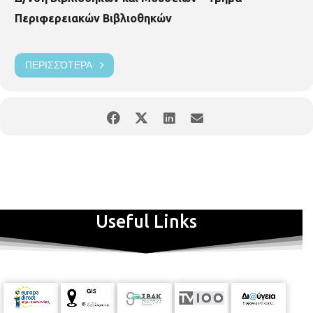
Σύμβουλος Επιχειρήσεων
Τα Σεμινάρια είναι
δωρεάν
αλλά
Περιφερειακών Βιβλιοθηκών
απαιτείται προεγγραφή στη βιβλιοθήκη μόνο με τη φυσική
παρουσία του ενδιαφερομένου. Συνολικός αριθμός
συμμετεχόντων
μέχρι 25 άτομα
.
ΠΕΡΙΣΣΌΤΕΡΑ
Useful Links