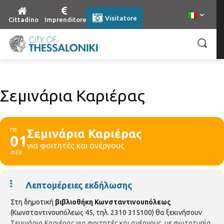
Visitatore
Cittadino
Imprenditore
Σεμινάρια Καριέρας
ΠΕ
Σεμινάρια Καριέρας
01
για φοιτητές και ανέργους
ΦΕΒ
Λεπτομέρειες εκδήλωσης
Στη δημοτική
βιβλιοθήκη Κωνσταντινουπόλεως
(Κωνσταντινουπόλεως 45, τηλ. 2310 315100) θα ξεκινήσουν
Σεμινάρια Καριέρας για φοιτητές και ανέργους, με φωτοτυπία