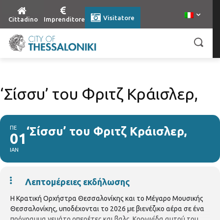
Visitatore
Cittadino
Imprenditore
‘Σίσσυ’ του Φριτζ Κράισλερ,
ΠΕ
‘Σίσσυ’ του Φριτζ Κράισλερ,
01
ΙΑΝ
Λεπτομέρειες εκδήλωσης
Η Κρατική Ορχήστρα Θεσσαλονίκης και το Μέγαρο Μουσικής
Θεσσαλονίκης, υποδέχονται το 2026 με βιενέζικο αέρα σε ένα
πρόγραμμα γεμάτο οπερέτες και βαλς. Κορωνίδα αυτού του