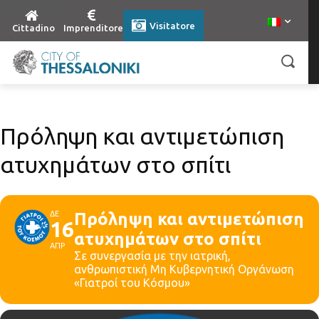
Visitatore
Cittadino
Imprenditore
Πρόληψη και αντιμετώπιση
ατυχημάτων στο σπίτι
ΔΕ
Πρόληψη και αντιμετώπιση
16
ατυχημάτων στο σπίτι
ΑΠΡ
Σε συνεργασία με την ιατρική,
ανθρωπιστική Μη Κυβερνητική Οργάνωση
«Γιατροί του Κόσμου»