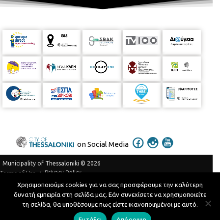
on Social Media
Municipality of Thessaloniki © 2026
Privacy Policy
Terms of Use
Χρησιμοποιούμε cookies για να σας προσφέρουμε την καλύτερη
Telephone Catalog
δυνατή εμπειρία στη σελίδα μας. Εάν συνεχίσετε να χρησιμοποιείτε
Developed by
MyCompany Projects
τη σελίδα, θα υποθέσουμε πως είστε ικανοποιημένοι με αυτό.
Εντάξει
Απόρριψη