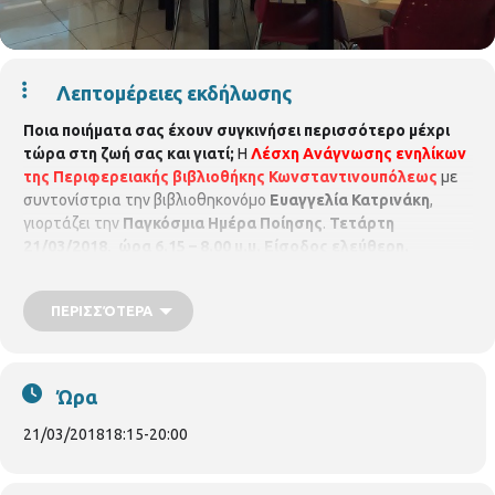
Λεπτομέρειες εκδήλωσης
Ποια ποιήματα σας έχουν συγκινήσει περισσότερο μέχρι
τώρα στη ζωή σας και γιατί;
Η
Λ
έσχη Ανάγνωσης ενηλίκων
της Περιφερειακής βιβλιοθήκης Κωνσταντινουπόλεως
με
συντονίστρια την βιβλιοθηκονόμο
Ευαγγελία Κατρινάκη
,
γιορτάζει την
Παγκόσμια Ημέρα Ποίησης
.
Τετάρτη
21/03/2018, ώρα 6.15 – 8.00 μ.μ.
Είσοδος ελεύθερη.
Δηλώστε συμμετοχή (μέχρι 15 άτομα)
Περιφερειακή
Βιβλιοθήκη Κωνσταντινουπόλεως.
(Κων/πόλεως 45, τηλ.
ΠΕΡΙΣΣΌΤΕΡΑ
2310-315100)
Ώρα
21/03/2018
18:15
-
20:00