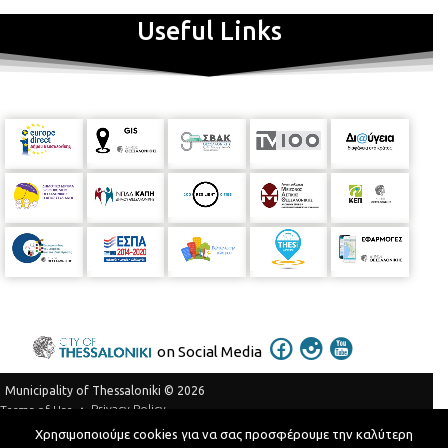
Useful Links
on Social Media
Municipality of Thessaloniki © 2026
Privacy Policy
Terms of Use
Χρησιμοποιούμε cookies για να σας προσφέρουμε την καλύτερη
Telephone Catalog