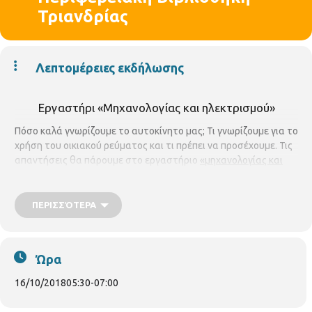
Τριανδρίας
Λεπτομέρειες εκδήλωσης
Εργαστήρι «Μηχανολογίας και ηλεκτρισμού»
Πόσο καλά γνωρίζουμε το αυτοκίνητο μας; Τι γνωρίζουμε για το
χρήση του οικιακού ρεύματος και τι πρέπει να προσέχουμε. Τις
απαντήσεις θα πάρουμε στο εργαστήριο
«μηχανολογίας και
ηλεκτρισμού»
. Με τον εθελοντή μηχανολόγο μηχανικό
Χρήστο
Χατζηπαραδείση.
Το εργαστήρι θα πραγματοποιηθεί σε
12
συναντήσεις.
ΠΕΡΙΣΣΌΤΕΡΑ
Τα μαθήματα θα γίνονται κάθε 

                       Τρίτη, 
5:30-7:00 μ. μ.
Ώρα
               έναρξη μαθημάτων 
16
 Οκτωβρίου 2018.
16/10/2018
05:30
-
07:00
Τα θέματα που θα συζητηθούν είναι:
ΜΗΧΑΝΟΛΟΓΙΑ
( Βασικές
έννοιες φυσικής , Τι είναι αυτοκίνητο –Χρήσεις. Είδη αυτοκινήτων.