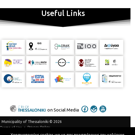
Useful Links
on Social Media
Municipality of Thessaloniki © 2026
Privacy Policy
Terms of Use
Χρησιμοποιούμε cookies για να σας προσφέρουμε την καλύτερη