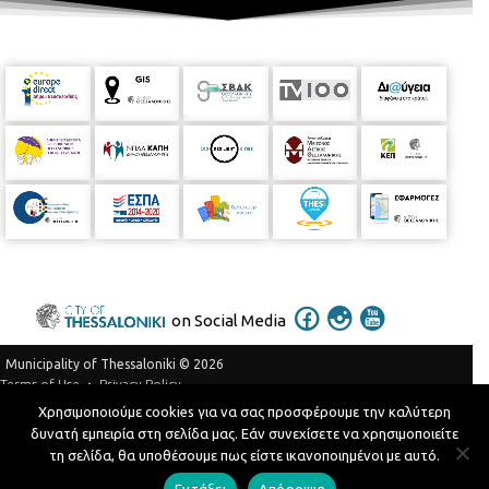
on Social Media
Municipality of Thessaloniki © 2026
Privacy Policy
Terms of Use
Χρησιμοποιούμε cookies για να σας προσφέρουμε την καλύτερη
Telephone Catalog
δυνατή εμπειρία στη σελίδα μας. Εάν συνεχίσετε να χρησιμοποιείτε
Developed by
MyCompany Projects
τη σελίδα, θα υποθέσουμε πως είστε ικανοποιημένοι με αυτό.
Εντάξει
Απόρριψη