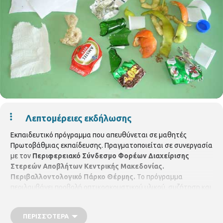
Λεπτομέρειες εκδήλωσης
Εκπαιδευτικό πρόγραμμα που απευθύνεται σε μαθητές
Πρωτοβάθμιας εκπαίδευσης. Πραγματοποιείται σε συνεργασία
με τον
Περιφερειακό Σύνδεσμο Φορέων Διαχείρισης
Στερεών Αποβλήτων Κεντρικής Μακεδονίας.
Περιβαλλοντολογικό Πάρκο Θέρμης.
Το πρόγραμμα
περιλαμβάνει προβολή οπτικοακουστικού υλικού, συζήτηση και
βιωματικό εργαστήριο ανακύκλωσης χαρτιού και στόχο έχει
την ενημέρωση και την ευαισθητοποίηση των μαθητών σε
ΠΕΡΙΣΣΌΤΕΡΑ
θέματα διαχείρισης στερεών αποβλήτων, ανακύκλωσης,