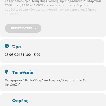
με την εθελόντρια
Νίκη Παρτινούδη
, την
Παρασκευή 23 Μαρτίου
2018,
στις 14:00 – 15:00
Υλικά που θα χρειαστείτε: λαμπάδα
κορδέλες σύρμα χάντρες και κλωστή ποντικο ουρά οποιοδήποτε
χρώματος
Θα συμμετέχουν
15 άτομα
και απαιτείται προεγγραφή.
ΠΕΡΙΣΣΌΤΕΡΑ
Δηλώσεις συμμετοχής στη
Βιβλιοθήκη Άνω Τούμπας,
Γρ.Λαμπράκη 187
Ώρα
23/03/2018
14:00
-
15:00
Τοποθεσία
Περιφερειακή Βιβλιοθήκη Άνω Τούμπας "Κληροδότημα Στ.
Νικολαίδη"
Φορέας