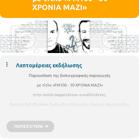
XΡΟΝΙΑ ΜΑΖΙ»
Λεπτομέρειες εκδήλωσης
Παρουσίαση της δισκογραφικής παραγωγής
με τίτλο «FM100 - 30 XΡΟΝΙΑ ΜΑΖΙ»
στην οποία συμμετέχουν οι καλλιτέχνες:
Γεωργία Βεληβασάκη, Ευάγγελος Βελώνιας, Γιώργος Δημητριάδης,
Ανδρέας Ζιάκας, Κώστας Λειβαδάς, Νόνικα Μαλκουτζή, Κρινιώ
Νικολάου, Σωκράτης Παπαϊωάννου, Στάθης Παχίδης, Μανώλης
Πετσανάκης, Βάϊα Πολίτου († Μ. Κασσιανή), Κώστας Πρατσινάκης,
ΠΕΡΙΣΣΌΤΕΡΑ
Ιωάννα Αναστασιάδου, ο ποιητής Βασίλης Ρούβαλης, Κωνσταντίνος
Σιδηρόπουλος, Ζωή Τηγανούρια, Γιώργος Τιάκας, Ελένη
Τσαλιγοπούλου, Μαρία Φωτίου, Αίσων Χαρατσάρης