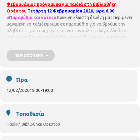
Φεβρουάριος πρόγραμμα για παιδιά στη βιβλιοθήκη
Ορέστου
Τετάρτη 12 Φεβρουαρίου 2020, ώρα 6.00
«Παραμύθια και νότες»
Κόκκινη κλωστή δεμένη μας περιμένει
μαγεμένη να ταξιδέψουμε σε παραμύθια για να βρούμε την
αλήθεια…. για τους μήνες και για τον καλό το λόγο. Αλήθεια
από πού ήρθαν τα παραμύθια ; Το ταξίδι ξεκινά…
Αφήγηση
Χρυσάνθη Αντωνίου, ακορντεόν Ζωγράφος Σταυρίδης.
Για
παιδιά από 5 – 105 ετών. Με προεγγραφή
ΠΑΙΔΙΚΗ
ΠΕΡΙΣΣΌΤΕΡΑ
ΒΙΒΛΙΟΘΗΚΗ ΟΡΕΣΤΟΥ
ΟΡΕΣΤΟΥ 33 & ΧΑΛΚΙΔΙΚΗΣ
ΤΗΛ.
2310852384
pvivlio.orestou@thessaloniki.gr
Ώρα
12/02/2020
18:00
-
19:00
Τοποθεσία
Παιδική Βιβλιοθήκη Ορέστου