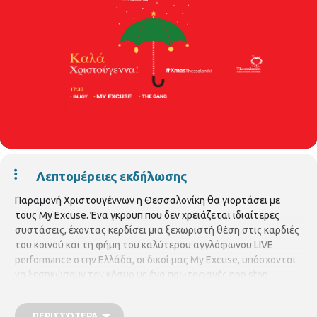
Λεπτομέρειες εκδήλωσης
Παραμονή Χριστουγέννων η Θεσσαλονίκη θα γιορτάσει με
τους My Excuse. Ένα γκρουπ που δεν χρειάζεται ιδιαίτερες
συστάσεις, έχοντας κερδίσει μια ξεχωριστή θέση στις καρδιές
του κοινού και τη φήμη του καλύτερου αγγλόφωνου LIVE
performance στην Ελλάδα, οι δικοί μας My Excuse, υπόσχονται
να ξεσηκώσουν τον κόσμο με ένα πρωτοφανές non stop
χορευτικό πρόγραμμα γεμάτο γνωστές επιτυχίες, από τις 19.00
την Παραμονή των Χριστουγέννων, στην πλατεία
ΠΕΡΙΣΣΌΤΕΡΑ