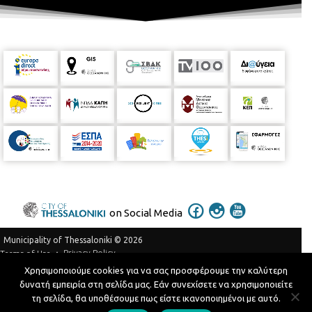
on Social Media
Municipality of Thessaloniki © 2026
Privacy Policy
Terms of Use
Χρησιμοποιούμε cookies για να σας προσφέρουμε την καλύτερη
Telephone Catalog
δυνατή εμπειρία στη σελίδα μας. Εάν συνεχίσετε να χρησιμοποιείτε
Developed by
MyCompany Projects
τη σελίδα, θα υποθέσουμε πως είστε ικανοποιημένοι με αυτό.