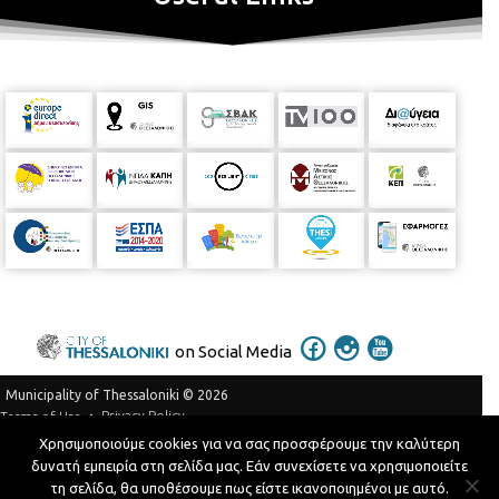
on Social Media
Municipality of Thessaloniki © 2026
Privacy Policy
Terms of Use
Χρησιμοποιούμε cookies για να σας προσφέρουμε την καλύτερη
Telephone Catalog
δυνατή εμπειρία στη σελίδα μας. Εάν συνεχίσετε να χρησιμοποιείτε
Developed by
MyCompany Projects
τη σελίδα, θα υποθέσουμε πως είστε ικανοποιημένοι με αυτό.