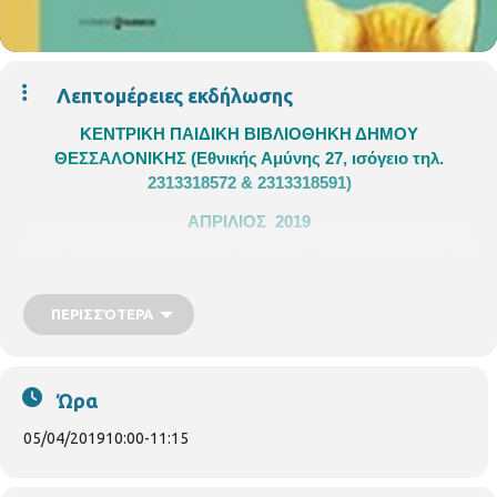
Λεπτομέρειες εκδήλωσης
ΚΕΝΤΡΙΚΗ ΠΑΙΔΙΚΗ ΒΙΒΛΙΟΘΗΚΗ ΔΗΜΟΥ
ΘΕΣΣΑΛΟΝΙΚΗΣ
(Εθνικής Αμύνης 27, ισόγειο τηλ.
2313318572 & 2313318591)
ΑΠΡΙΛΙΟΣ 2019
«Παρέα με τη συγγραφέα Εύα Ιεροπούλου
στην Κεντρική
Παιδική Βιβλιοθήκη »
Με αφορμή την Παγκόσμια Ημέρα
Παιδικού Βιβλίου (2 Απριλίου – ημέρα γενεθλίων του Χανς
ΠΕΡΙΣΣΌΤΕΡΑ
Κρίστιαν Άντερσεν) η συγγραφέας
Εύα Ιεροπούλου
θα μας
αφηγηθεί την ιστορία του βιβλίου της
«Ίκαρος Ποντίκαρος»
και θα συνομιλήσει με τα παιδιά.
Χρόνια ολόκληρα η γενιά των
Ώρα
ποντικών προσπαθεί να απαλλαγεί από τον φοβερό της εχθρό, τη
γάτα. Δεκάδες ποντίκια γενναία, έξυπνα, μαχητικά, και πονηρά
05/04/2019
10:00
-
11:15
έχουν προσπαθήσει να τα βάλουν με τη γάτα, μα κανένα, μέχρι
σήμερα, δεν τα έχει καταφέρει. Και να που έρχεται ξαφνικά ο
μικρούλης Ίκαρος Ποντίκαρος με ένα νέο, μεγαλοφυές σχέδιο!