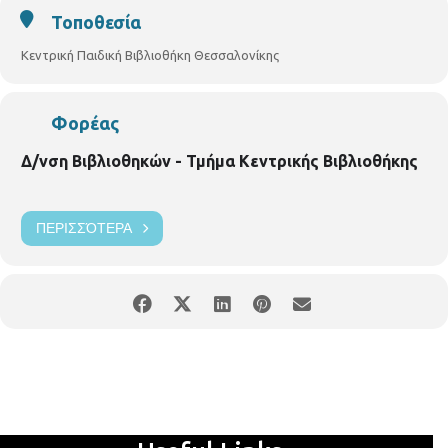
Άραγε θα τα καταφέρει;
Παρασκευή 05/04/2019,
ώρα 10.00 –
Τοποθεσία
11.15
Κεντρική Παιδική Βιβλιοθήκη Θεσσαλονίκης
Φορέας
Δ/νση Βιβλιοθηκών - Τμήμα Κεντρικής Βιβλιοθήκης
ΠΕΡΙΣΣΌΤΕΡΑ