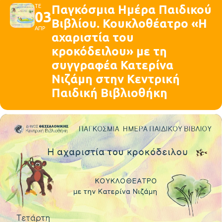
ΤΕ
Παγκόσμια Ημέρα Παιδικού
03
Βιβλίου. Κουκλοθέατρο «Η
ΑΠΡ
αχαριστία του
κροκόδειλου» με τη
συγγραφέα Κατερίνα
Νιζάμη στην Κεντρική
Παιδική Βιβλιοθήκη