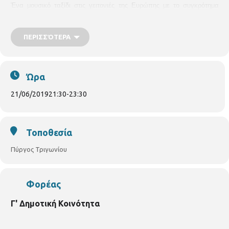
Ένα μουσικό ταξίδι στις γειτονιές της Ευρώπης με το συγκρότημα
«Τρίο Μουσικάντι».
ΠΕΡΙΣΣΌΤΕΡΑ
ΕΙΣΟΔΟΣ ΕΛΕΥΘΕΡΗ
Ώρα
21/06/2019
21:30
-
23:30
Τοποθεσία
Πύργος Τριγωνίου
Φορέας
Γ' Δημοτική Κοινότητα