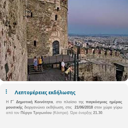
Λεπτομέρειες εκδήλωσης
Η
Γ΄ Δημοτική Κοινότητα
,
στο πλαίσιο της
παγκόσμιας ημέρας
μουσικής
διοργανώνει εκδήλωση, στις
21/06/2018
στον χώρο γύρω
από τον
Πύργο Τριγωνίου
(Κάστρα). Ώρα έναρξης
21.30
.