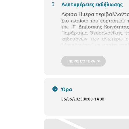
Λεπτομέρειες εκδήλωσης
Αφισα Ημερα περιβαλλοντ
Στο πλαίσιο του εορτασμού
της
Γ΄ Δημοτικής Κοινότητας
Παράρτημα Θεσσαλονίκης, 
κηδεμόνων
των ανωτέρω σ
Μακεδονίας ( με φορέα υποδ
στο
Δημοτικό Πάρκο των Κήπ
ΠΕΡΙΣΣΌΤΕΡΑ
Ώρα
05/06/2025
00:00
-
14:00