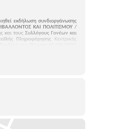
ιηθεί εκδήλωση συνδιοργάνωσης
ΡΙΒΑΛΛΟΝΤΟΣ ΚΑΙ ΠΟΛΙΤΙΣΜΟΥ
/
ς και τους
Συλλόγους Γονέων και
αϊ
k
ής Πληροφόρησης
Κεντρικής
 Σχολή
ς),
την
Πέμπτη 05/06/2025
υτά.