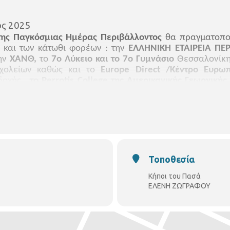
ος 2025
της Παγκόσμιας Ημέρας Περιβάλλοντος
θα πραγματοπο
και των κάτωθι φορέων : την
ΕΛΛΗΝΙΚΗ ΕΤΑΙΡΕΙΑ ΠΕ
την
ΧΑΝΘ,
το
7ο Λύκειο και το 7ο Γυμνάσιο
Θεσσαλονίκη
χολείων καθώς και το
Europe
Direct
/Κέντρο Ευρωπ
οχής ,
το
Perrotis
College
της Αμερικανικής Γεωργικής
ων του Πασά,
ώρα
12:00
το μεσημέρι.
Θα διανεμηθούν φ
Τοποθεσία
Κήποι του Πασά
ΕΛΕΝΗ ΖΩΓΡΑΦΟΥ