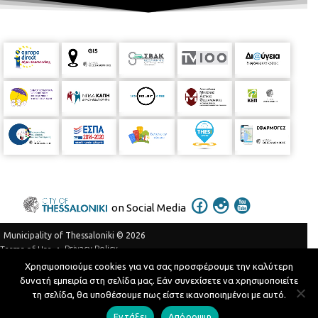
on Social Media
Municipality of Thessaloniki © 2026
Privacy Policy
Terms of Use
Χρησιμοποιούμε cookies για να σας προσφέρουμε την καλύτερη
Telephone Catalog
δυνατή εμπειρία στη σελίδα μας. Εάν συνεχίσετε να χρησιμοποιείτε
Developed by
MyCompany Projects
τη σελίδα, θα υποθέσουμε πως είστε ικανοποιημένοι με αυτό.
Εντάξει
Απόρριψη