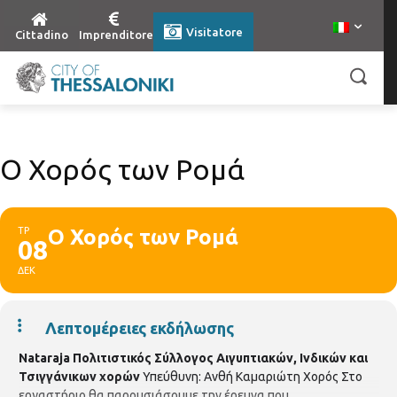
Visitatore
Cittadino
Imprenditore
Ο Χορός των Ρομά
ΤΡ
Ο Χορός των Ρομά
08
ΔΕΚ
Λεπτομέρειες εκδήλωσης
Nataraja Πολιτιστικός Σύλλογος Αιγυπτιακών, Ινδικών και
Τσιγγάνικων χορών
Υπεύθυνη: Ανθή Καμαριώτη Χορός Στο
εργαστήριο θα παρουσιάσουμε την έρευνα που