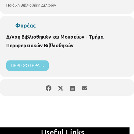
p.vivlio.delfon@thessaloniki.gr
Παιδική Βιβλιοθήκη Δελφών
Φορέας
Δ/νση Βιβλιοθηκών και Μουσείων - Τμήμα
Περιφερειακών Βιβλιοθηκών
ΠΕΡΙΣΣΌΤΕΡΑ
Useful Links