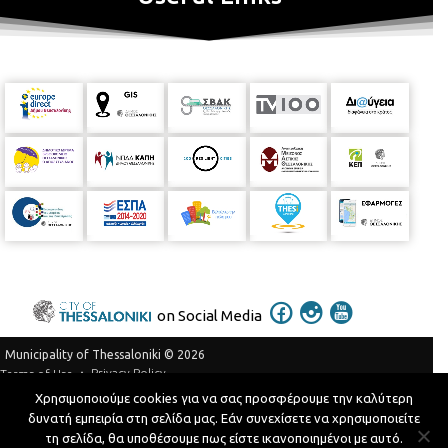
on Social Media
Municipality of Thessaloniki © 2026
Privacy Policy
Terms of Use
Χρησιμοποιούμε cookies για να σας προσφέρουμε την καλύτερη
Telephone Catalog
δυνατή εμπειρία στη σελίδα μας. Εάν συνεχίσετε να χρησιμοποιείτε
Developed by
MyCompany Projects
τη σελίδα, θα υποθέσουμε πως είστε ικανοποιημένοι με αυτό.