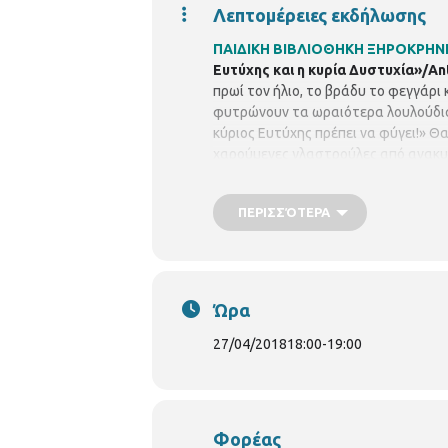
Λεπτομέρειες εκδήλωσης
ΠΑΙΔΙΚΗ ΒΙΒΛΙΟΘΗΚΗ ΞΗΡΟΚΡΗ
Ευτύχης και η κυρία Δυστυχία»/An
πρωί τον ήλιο, το βράδυ το φεγγάρι
φυτρώνουν τα ωραιότερα λουλούδια
κύριος Ευτύχης πρέπει να φύγει!» 
χαρούμενες γλαστρούλες από ανακυ
βιβλιοθηκονόμο
Βασιλική Ιντζίρη.
Γ
ΠΕΡΙΣΣΌΤΕΡΑ
Ώρα
27/04/2018
18:00
-
19:00
Φορέας