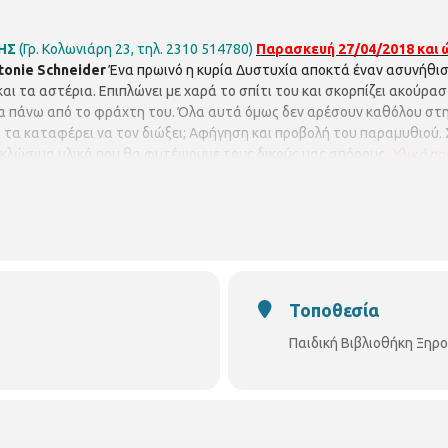
ΝΗΣ
(Γρ. Κολωνιάρη 23, τηλ. 2310 514780)
Παρασκευή 27/04/2018 και ώρ
tonie
Schneider
Ένα πρωινό η κυρία Δυστυχία αποκτά έναν ασυνήθισ
 και τα αστέρια. Επιπλώνει με χαρά το σπίτι του και σκορπίζει ακούρ
 πάνω από το φράχτη του. Όλα αυτά όμως δεν αρέσουν καθόλου στην
Θα τα καταφέρει να τον διώξει; Αφήγηση και προβολή του παραμυθιού
κλώσιμα υλικά που θα φυτέψουμε τους δικούς μας σπόρους.
Υλικά πο
ια παιδιά από 5 – 10 ετών. Με προεγγραφή έως 12 παιδιά.
Τοποθεσία
Παιδική Βιβλιοθήκη Ξηρ