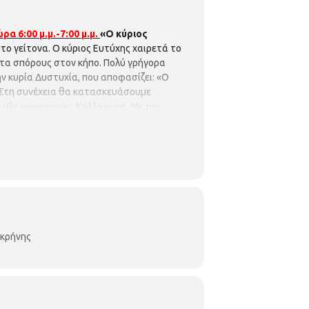
α 6:00 μ.μ.-7:00 μ.μ.
«Ο κύριος
το γείτονα. Ο κύριος Ευτύχης χαιρετά το
αστα σπόρους στον κήπο. Πολύ γρήγορα
 κυρία Δυστυχία, που αποφασίζει: «Ο
. Στη συνέχεια θα κατασκευάσουμε
υ θα χρειαστούν:
Κ
όλλα υγρή.
Με την
οκρήνης