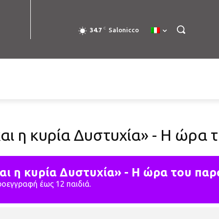
C
34.7
Salonicco
και η κυρία Δυστυχία» - Η ώρα
αι η κυρία Δυστυχία» - Η ώρα του πα
προεγγραφή έως 12 παιδιά.