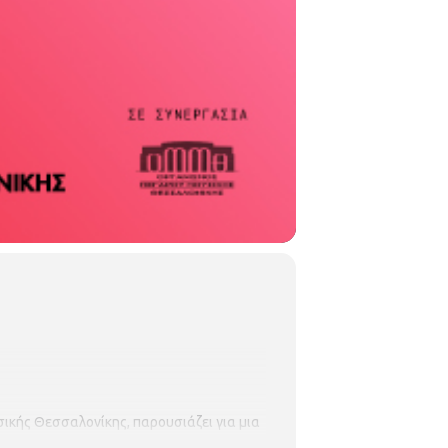
κής Θεσσαλονίκης, παρουσιάζει για μια
σσαλονίκης.
Την
Τετάρτη 14