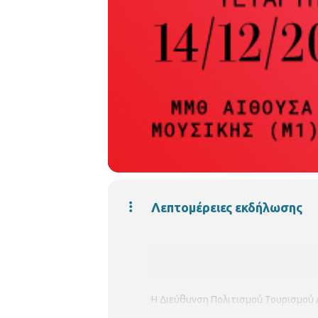
Λεπτομέρειες εκδήλωσης
Η Διεύθυνση Πολιτισμού Τουρισμού 
και μοναδική εμφάνιση τον
Κωστή Μ