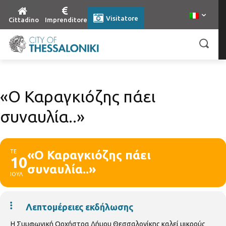
Visitatore
Cittadino
Imprenditore
«Ο Καραγκιόζης πάει
συναυλία..»
ΤΕ
«Ο Καραγκιόζης πάει
10
συναυλία..»
ΙΟΥΛ
Λεπτομέρειες εκδήλωσης
Η Συμφωνική Ορχήστρα Δήμου Θεσσαλονίκης καλεί μικρούς