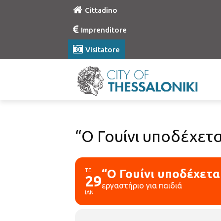
Cittadino
Imprenditore
Visitatore
“Ο Γουίνι υποδέχετ
ΤΕ
“Ο Γουίνι υποδέχετ
29
εργαστήριο για παιδιά
ΙΑΝ