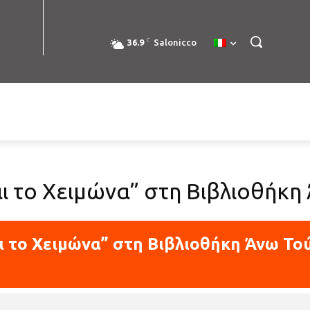
C
36.9
Salonicco
αι το Χειμώνα” στη Βιβλιοθήκ
αι το Χειμώνα” στη Βιβλιοθήκη Άνω Το