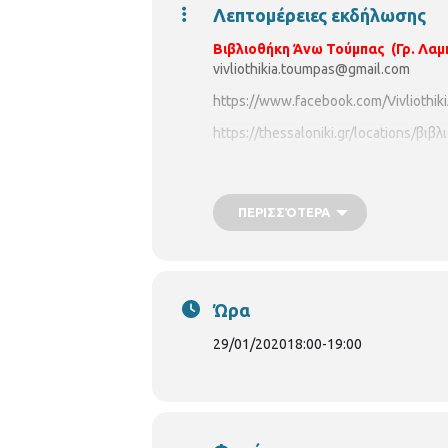
Λεπτομέρειες εκδήλωσης
Βιβλιοθήκη Άνω Τούμπας (Γρ. Λαμπ
vivliothikia.toumpas@gmail.com
https://www.facebook.com/Vivliothi
https://thessaloniki.gr/locations/
βιβλ
ΩΡΑΡΙΟ
ΒΙΒΛΙΟΘΗΚΗΣ
:
Δευτέρα
–
Με το μωρό μου στην Βιβλιοθήκη
ΠΕΡΙΣΣΌΤΕΡΑ
Τ
ετάρτη
29
/1/
2020
, ώρα 18:00
Αφ
χειμώνας ήρθε και είναι φτιαγμένος α
Θα ακολουθήσουν κατασκευές
Υλικά: 1 κουβάρι μαλλί, κορδελίτσα κ
Ώρα
29/01/2020
18:00
-
19:00