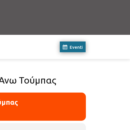
Eventi
η Άνω Τούμπας
ύμπας