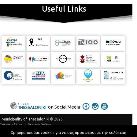
Useful Links
on Social Media
Municipality of Thessaloniki © 2026
Privacy Policy
Terms of Use
Χρησιμοποιούμε cookies για να σας προσφέρουμε την καλύτερη
Telephone Catalog