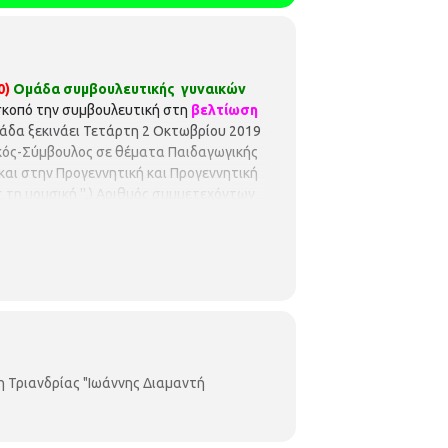
0)
Ομάδα συμβουλευτικής γυναικών
 σκοπό την συμβουλευτική στη
βελτίωση
ομάδα ξεκινάει Τετάρτη 2 Οκτωβρίου 2019
κός-Σύμβουλος σε θέματα Παιδαγωγικής
και στην Προγεννητική και Προγεννητική
 τη μουσική ''.) Αριθμός συμμετεχόντων
 προϋποθέτει οικονομική επιβάρυνση.
η Τριανδρίας "Ιωάννης Διαμαντή