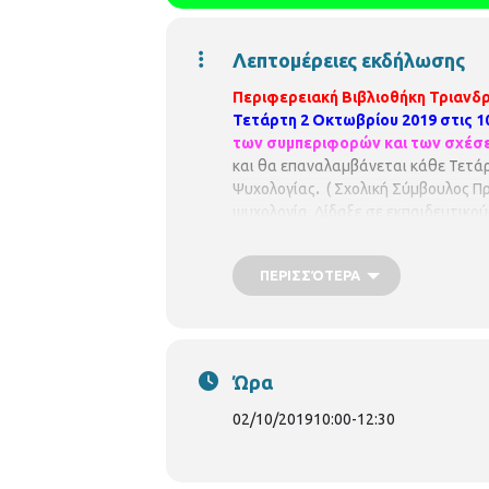
Λεπτομέρειες εκδήλωσης
Περιφερειακή Βιβλιοθήκη Τριανδρ
Τετάρτη 2 Οκτωβρίου 2019 στις 10
των συμπεριφορών και των σχέσεω
και θα επαναλαμβάνεται κάθε Τετάρτ
Ψυχολογίας
.
( Σχολική Σύμβουλος Π
ψυχολογία. Δίδαξε σε εκπαιδευτικού
έως 20 άτομα. Θα τηρηθεί σειρά πρ
ΠΕΡΙΣΣΌΤΕΡΑ
Ώρα
02/10/2019
10:00
-
12:30