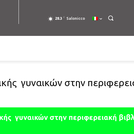
C
28.3
Salonicco
κής γυναικών στην περιφερει
ής γυναικών στην περιφερειακή βιβλ