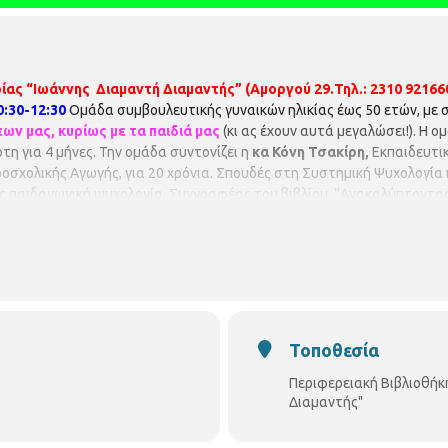
ίας “Ιωάννης Διαμαντή Διαμαντής” (Αμοργού 29.Τηλ.: 2310 92166
:30-12:30
Ομάδα συμβουλευτικής γυναικών ηλικίας έως 50 ετών, με
ν μας, κυρίως με τα παιδιά μας
(κι ας έχουν αυτά μεγαλώσει!). Η 
η για 4 μήνες. Την ομάδα συντονίζει η
κα Κόνη Τσακίρη,
Εκπαιδευτι
ροσχολικής Αγωγής, για 20 χρόνια. Σπουδές στη Συστημική Ψυχολογία 
ς παιδαγωγική ψυχολογία. Συγγραφέας του βιβλίου, ''Ανακαλύπτοντας
οτεραιότητας Δηλώσεις συμμετοχής στη βιβλιοθήκη. Η συμμετοχή δεν
Τοποθεσία
Περιφερειακή Βιβλιοθήκ
Διαμαντής"