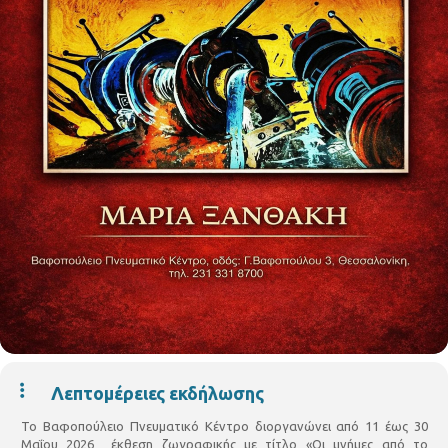
Λεπτομέρειες εκδήλωσης
Το Βαφοπούλειο Πνευματικό Κέντρο διοργανώνει από 11 έως 30
Μαΐου 2026 έκθεση ζωγραφικής με τίτλο «Οι μνήμες από το