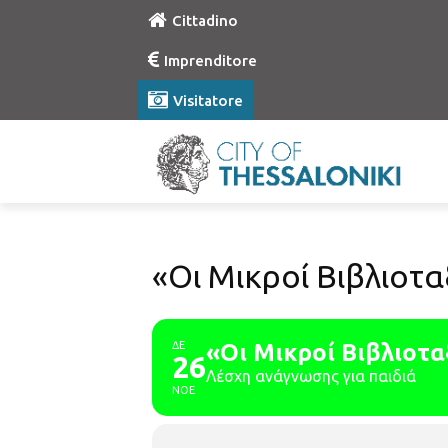
Cittadino
Imprenditore
Visitatore
«Οι Μικροί Βιβλιοτ
ΔΕ
«Οι Μικροί Βιβλιοτ
26
Λέσχη ανάγνωσης για παιδιά
ΝΟΕ