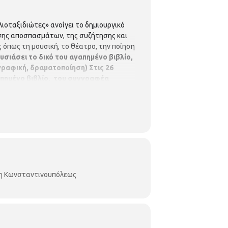
λιοταξιδιώτες» ανοίγει το δημιουργικό
ωσης αποσπασμάτων, της συζήτησης και
 όπως τη μουσική, το θέατρο, την ποίηση
ουσιάσει το δικό του αγαπημένο βιβλίο,
ωγραφική, δραματοποίηση)
Στις
26
αγαπημένο βιβλίο, του συγγραφέα
η, ζωγραφική, δραματοποίηση)
6-10 ετών.
Δηλώστε συμμετοχή. (μέχρι
κη Κωνσταντινουπόλεως