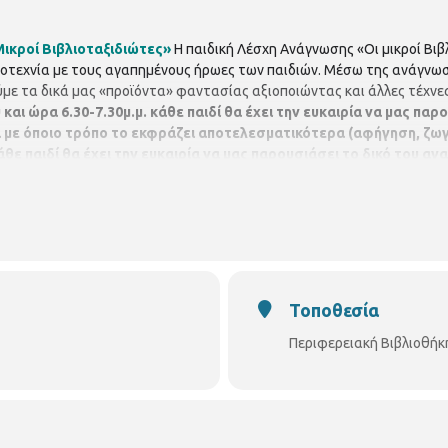
Μικροί Βιβλιοταξιδιώτες»
Η παιδική Λέσχη Ανάγνωσης «Οι μικροί Βιβ
ογοτεχνία με τους αγαπημένους ήρωες των παιδιών. Μέσω της ανάγν
με τα δικά μας «προϊόντα» φαντασίας αξιοποιώντας και άλλες τέχνες
 και ώρα 6.30-7.30μ.μ. κάθε παιδί θα έχει την ευκαιρία να μας παρ
ά με όποιο τρόπο το εκφράζει αποτελεσματικότερα (αφήγηση, ζ
κάθε παιδί θα έχει την ευκαιρία να μας παρουσιάσει το δικό του 
λουζ” με όποιο τρόπο το εκφράζει αποτελεσματικότερα (αφήγησ
άγνωσης η εκπαιδευτικός Ευθυμία Βλάχου.
Απευθύνεται σε παιδιά 
ήκη Κωνσταντινουπόλεως.
(Κων/πόλεως 45, τηλ. 2310-315100)
Τοποθεσία
Περιφερειακή Βιβλιοθή