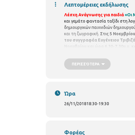
Λεπτομέρειες εκδήλωσης
Λέσχη Ανάγνωσης για παιδιά
«Οι 
και γεμάτο φαντασία ταξίδι στη λ
δημιουργικών παιχνιδιών δημιουργού
και τη ζωγραφική.
Στις 5 Νοεμβρίου
του συγγραφέα Ευγένειου Τριβιζ
Νοεμβρίου και ώρα 6.30-7.30μ.μ. 
Jurgen Banscherus, “
Ντεντέκτιβ Κ
Υπεύθυνη της Παιδικής Λέσχης Αν
ΠΕΡΙΣΣΌΤΕΡΑ
15 παιδιά).
Περιφερειακή Βιβλιοθ
Ώρα
26/11/2018
18:30
-
19:30
Φορέας