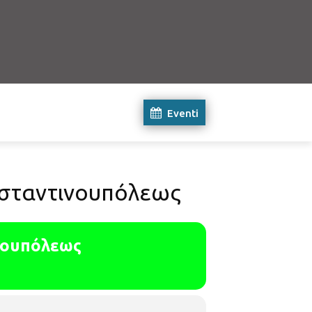
Eventi
ωνσταντινουπόλεως
νουπόλεως