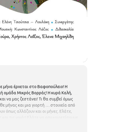
ε μήνα έρχεται στο Βαφοπούλειο! Η
ή ομάδα Μικρός Βορράς! Η κυρά Καλή,
αι να μας ζεστάνει! Τι θα συμβεί όμως
άθε μήνας και μια γιορτή … στοιχεία από
υν όπως αλλάζουν και οι μήνες. Ελάτε,
 και τις γριές! Ελάτε να αποχαιρετίσουμε
ς... Κείμενο: Γιάννης Βαρβαρέσος,
κού υλικού: Ελένη Τσιούτσια – Λουλάκη