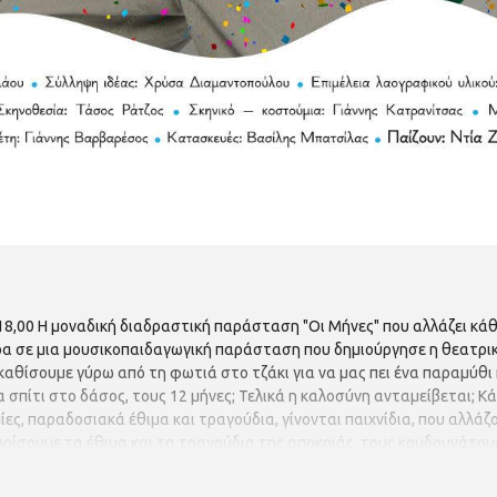
,00 H μοναδική διαδραστική παράσταση "Οι Μήνες" που αλλάζει κάθ
α σε μια μουσικοπαιδαγωγική παράσταση που δημιούργησε η θεατρικ
καθίσουμε γύρω από τη φωτιά στο τζάκι για να μας πει ένα παραμύθι κ
 σπίτι στο δάσος, τους 12 μήνες; Τελικά η καλοσύνη ανταμείβεται; Κ
ες, παραδοσιακά έθιμα και τραγούδια, γίνονται παιχνίδια, που αλλάζο
ωρίσουμε τα έθιμα και τα τραγούδια της αποκριάς, τους κουδουνάτους
, να προετοιμάσουμε το έδαφος για την Άνοιξη που έρχεται καλπάζοντα
ρευνα – επιλογή μουσικής: Χρύσα Διαμαντοπούλου Επιμέλεια λαογραφι