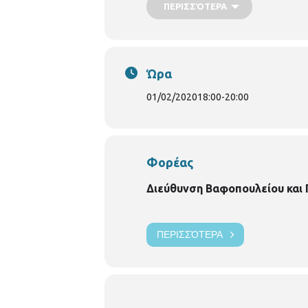
ΠΕΡΙΣΣΌΤΕΡΑ
Συνεργάτης στο διαδραστικό μέρος:
Κατρανίτσας Μουσική: Κωνσταντίνο
κίνησης: Γιάννης Βαρβαρέσος Κατασ
χρονών!
Γενική είσοδος: 6 ευ
Ώρα
01/02/2020
18:00
-
20:00
Φορέας
Διεύθυνση Βαφοπουλείου και
ΠΕΡΙΣΣΌΤΕΡΑ