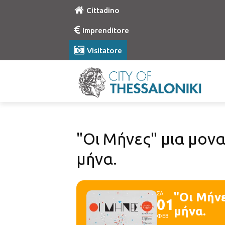
Cittadino
Imprenditore
Visitatore
"Οι Μήνες" μια μον
μήνα.
ΣΑ
"Οι Μήν
01
μήνα.
ΦΕΒ