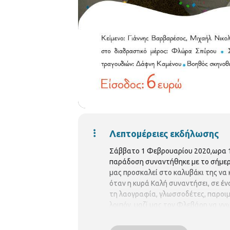
Λεπτομέρειες εκδήλωσης
Σάββατο 1 Φεβρουαρίου 2020,ωρα 18
παράδοση συναντήθηκε με το σήμερ
μας προσκαλεί στο καλυβάκι της να 
όταν η κυρά Καλή συναντήσει, σε ένα
τη λαογραφία, γλωσσοδέτες, παροιμί
λοιπόν, μαζί μας τον Φλεβάρη να γν
και τον Χειμώνα και με το γαϊτανάκι
Μιχαήλ Νικολάου Σύλληψη ιδέας – έ