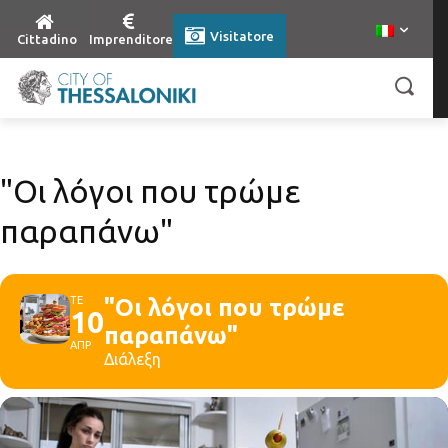
Visitatore
Cittadino
Imprenditore
"Οι λόγοι που τρώμε
παραπάνω"
ΤΕ
"Οι λόγοι που τρώμε
10
παραπάνω"
ΑΠΡ
Διάλεξη