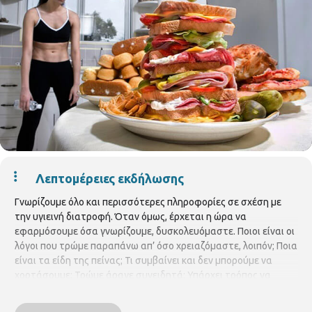
Λεπτομέρειες εκδήλωσης
Γνωρίζουμε όλο και περισσότερες πληροφορίες σε σχέση με
την υγιεινή διατροφή. Όταν όμως, έρχεται η ώρα να
εφαρμόσουμε όσα γνωρίζουμε, δυσκολευόμαστε. Ποιοι είναι οι
λόγοι που τρώμε παραπάνω απ’ όσο χρειαζόμαστε, λοιπόν; Ποια
είναι τα είδη της πείνας; Τι συμβαίνει και δεν μπορούμε να
χορτάσουμε; Τρώμε άραγε συνειδητά; Υπάρχει τρόπος να
κάνουμε την υγιεινή διατροφή πράξη; Όλες αυτές τις απορίες
μας, θα λύσει ο διατροφολόγος
Αριστείδης Πατρινός
, στη