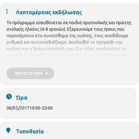
Λεπτομέρειες εκδήλωσης
Το πρόγραμμα απευθύνεται σε παιδιά προσχολικής και πρώτης
σχολικής ηλικίας (4-8 χρονών). Εξερευνούμε τους ήχους που
παραπέμπουν στο συναίσθημα της αγάπης, τους αποδίδουμε
ρυθμικά και αυτοσχεδιάζουμε. Ακολουθεί το τραγούδι της
αγάπης και η δραματοποίηση του. Στο τέλος ακούγοντας τη
μουσική ζωγραφίζουμε την Αγάπη. Με τον μουσικό
Παναγιώτη
Τερλίδη.
Με προεγγραφή μέχρι 15 παιδιά. Προαπαιτούμενα
υλικά: χαρτί λευκό Α4 και μαρκαδόροι.
ΠΕΡΙΣΣΌΤΕΡΑ
Ώρα
08/05/2017
19:00
-
20:00
Τοποθεσία