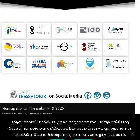
on Social Media
Municipality of Thessaloniki © 2026
Privacy Policy
Terms of Use
Χρησιμοποιούμε cookies για να σας προσφέρουμε την καλύτερη
Telephone Catalog
δυνατή εμπειρία στη σελίδα μας. Εάν συνεχίσετε να χρησιμοποιείτε
Developed by
MyCompany Projects
τη σελίδα, θα υποθέσουμε πως είστε ικανοποιημένοι με αυτό.