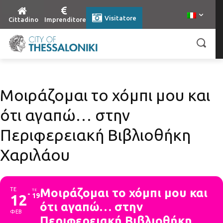
Visitatore
Cittadino
Imprenditore
Μοιράζομαι το χόμπι μου και
ότι αγαπώ… στην
Περιφερειακή Βιβλιοθήκη
Χαριλάου
ΤΕ
Μοιράζομαι το χόμπι μου και
ΤΕ
12
19
ότι αγαπώ… στην
ΦΕΒ
Περιφερειακή Βιβλιοθήκη