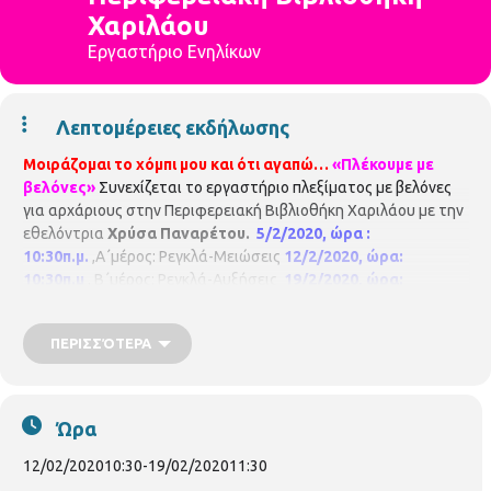
Χαριλάου
Εργαστήριο Ενηλίκων
Λεπτομέρειες εκδήλωσης
Μοιράζομαι το χόμπι μου και ότι αγαπώ…
«Πλέκουμε με
βελόνες»
Συνεχίζεται το εργαστήριο πλεξίματος με βελόνες
για αρχάριους στην Περιφερειακή Βιβλιοθήκη Χαριλάου με την
εθελόντρια
Χρύσα Παναρέτου.
5/2/2020, ώρα :
10:30π.μ.
,Α΄μέρος: Ρεγκλά-Μειώσεις
12/2/2020, ώρα:
10:30π.μ
, Β΄μέρος: Ρεγκλά-Αυξήσεις
19/2/2020, ώρα:
10:30π.μ
, Ομορφαίνουμε το πλεκτό μας με χρώματα και ζακάρ
σχέδια
26/5/2020, ώρα:10:30π.μ
,Φινίρισμα και
ΠΕΡΙΣΣΌΤΕΡΑ
συναρμολόγηση πλεκτού
Η συμμετοχή στις εκδηλώσεις είναι
δωρεάν, αλλά απαιτείται προεγγραφή. Οι θέσεις είναι
περιορισμένες και θα τηρηθεί απόλυτη σειρά
προτεραιότητας, ενώ θα υπάρξει λίστα αναμονής σε
Ώρα
περίπτωση υπεράριθμων εγγραφών.
Παρακαλούνται όλοι
οι συμμετέχοντες να ενημερώνουν σε περίπτωση
12/02/2020
10:30
-
19/02/2020
11:30
ακύρωσης.
Δηλώσεις συμμετοχής: Περιφερειακή