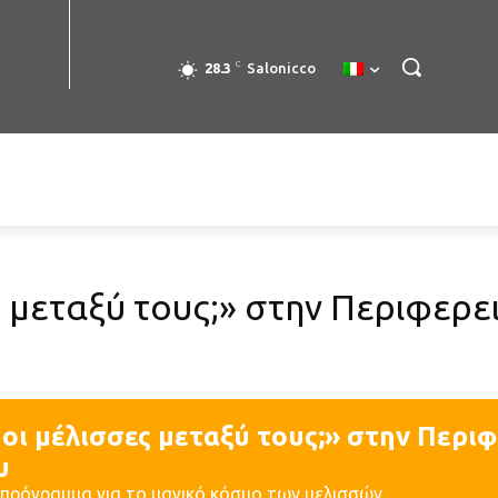
C
28.3
Salonicco
ς μεταξύ τους;» στην Περιφερε
οι μέλισσες μεταξύ τους;» στην Περι
υ
 πρόγραμμα για το μαγικό κόσμο των μελισσών