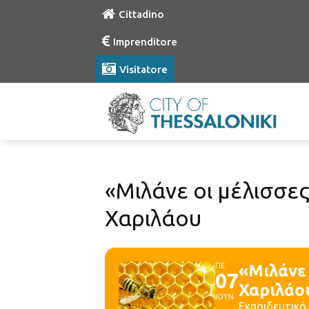
Cittadino
Imprenditore
Visitatore
«Μιλάνε οι μέλισσε
Χαριλάου
ΠΕ
«Μιλάνε 
07
Χαριλάο
ΙΟΥΝ
Εκπαιδευτικό