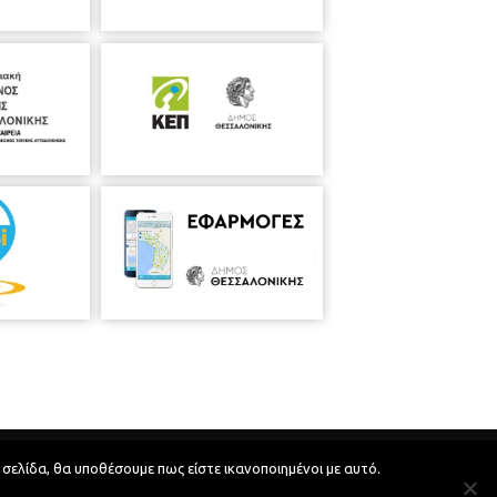
Developed by
MyCompany Projects
 σελίδα, θα υποθέσουμε πως είστε ικανοποιημένοι με αυτό.