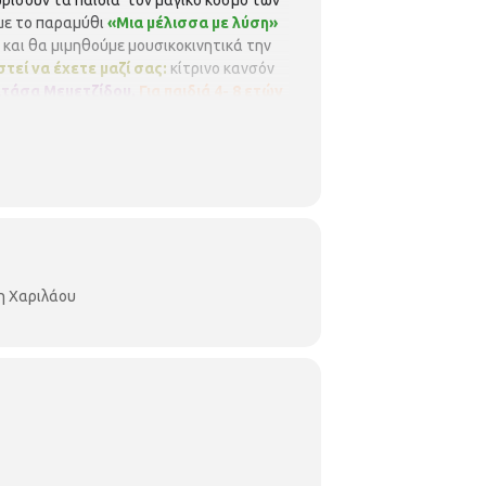
ρίσουν τα παιδιά τον μαγικό κόσμο των
με το παραμύθι
«Μια μέλισσα με λύση»
και θα μιμηθούμε μουσικοκινητικά την
τεί να έχετε μαζί σας:
κίτρινο κανσόν
τάσα Μεμετζίδου.
Για παιδιά 4- 8 ετών
εί απόλυτη σειρά προτεραιότητας, ενώ θα
α ενημερώνουν σε περίπτωση ακύρωσης.
η Χαριλάου