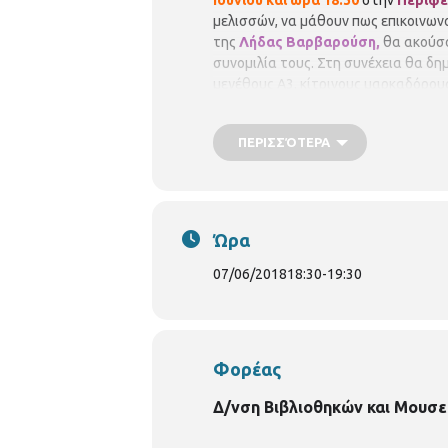
Ιουνίου και ώρα 18:30
στην
Περιφε
μελισσών, να μάθουν πως επικοινων
της
Λήδας Βαρβαρούση,
θα ακούσο
συνομιλία τους. Στη συνέχεια θα δη
μεγέθους Α3, κίτρινους μαρκαδόρου
Η συμμετοχή
είναι δωρεάν, αλλά 
υπάρξει λίστα αναμονής σε περίπτ
ΠΕΡΙΣΣΌΤΕΡΑ
Δηλώσεις συμμετοχής: Περιφερειακή 
Ώρα
07/06/2018
18:30
-
19:30
Φορέας
Δ/νση Βιβλιοθηκών και Μουσε