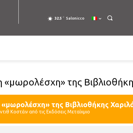
C
32.5
Salonicco
 «μωρολέσχη» της Βιβλιοθήκη
 «μωρολέσχη» της Βιβλιοθήκης Χαριλ
ντιθ Κοστέιν από τις Εκδόσεις Μεταίχμιο