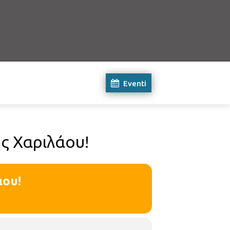
Eventi
ς Χαριλάου!
άου!