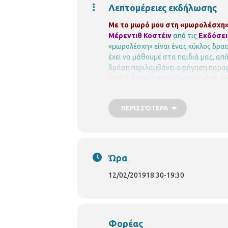
Λεπτομέρειες εκδήλωσης
Με το μωρό μου στη «μωρολέσχη» 
Μέρεντιθ Κοστέιν
από τις
Εκδόσει
«μωρολέσχη» είναι ένας κύκλος δραστ
έχει να μάθουμε στα παιδιά μας, από
δράση περιλαμβάνει αφήγηση παραμυ
σας:
1 λευκό μικρό χάρτινο πιάτο, 
στικ.
Η συμμετοχή
είναι δωρεάν, α
ενώ θα υπάρξει λίστα αναμονής σε
ΠΕΡΙΣΣΌΤΕΡΑ
bibxarilaou@hotmail.gr
Ώρα
12/02/2019
18:30
-
19:30
Φορέας