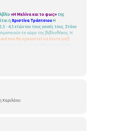
βιβλίο
«Η Μελίνα και το φως»
της
ίται η
Χριστίνα Τράπτσιου
Η
5 - 4,5 ετών και τους γονείς τους.
Στόχο
ησιμοποιούν το χώρο της βιβλιοθήκης. Η
ικά που θα χρειαστεί να έχετε μαζί
διακοσμητικά ή αυτοκόλλητα και κόλλα
τηρηθεί απόλυτη σειρά προτεραιότητας,
ου
Νικάνορος 3, Τηλ. 2310 324666
E mail:
η Χαριλάου