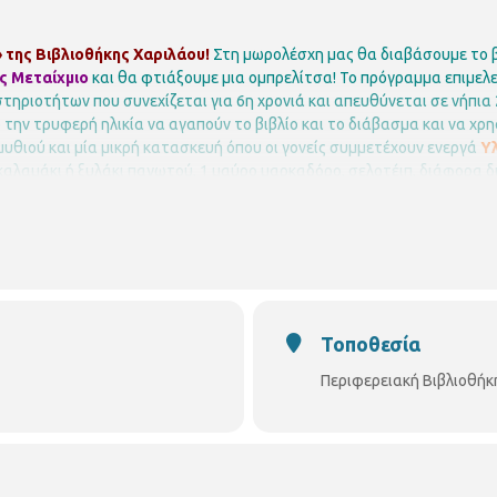
της Βιβλιοθήκης Χαριλάου!
Στη μωρολέσχη μας θα διαβάσουμε το 
ς Μεταίχμιο
και θα φτιάξουμε μια ομπρελίτσα!
Το πρόγραμμα επιμελε
ηριοτήτων που συνεχίζεται για 6η χρονιά και απευθύνεται σε νήπια 2,
 την τρυφερή ηλικία να αγαπούν το βιβλίο και το διάβασμα και να χρ
θιού και μία μικρή κατασκευή όπου οι γονείς συμμετέχουν ενεργά
Υλ
1 καλαμάκι ή ξυλάκι παγωτού, 1 μαύρο μαρκαδόρο, σελοτέιπ, διάφορα 
λλά απαιτείται προεγγραφή.
Οι θέσεις είναι περιορισμένες και θα 
 περίπτωση υπεράριθμων εγγραφών.
Περιφερειακή Βιβλιοθήκη Χαριλά
Τοποθεσία
Περιφερειακή Βιβλιοθήκ