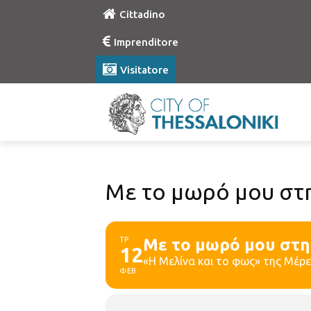
Cittadino
Imprenditore
Visitatore
Με το μωρό μου στη
ΤΡ
Με το μωρό μου στη
12
«Η Μελίνα και το φως» της Μέρε
ΦΕΒ